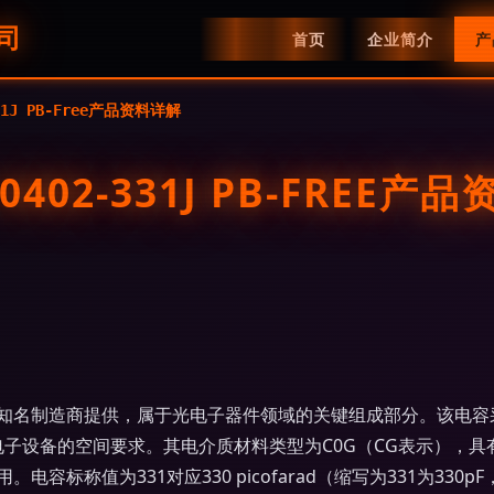
司
首页
企业简介
产
-331J PB-Free产品资料详解
 0402-331J PB-FREE产
容，由知名制造商提供，属于光电子器件领域的关键组成部分。该电容采用
高密度电子设备的空间要求。其电介质材料类型为C0G（CG表示）
标称值为331对应330 picofarad（缩写为331为330p