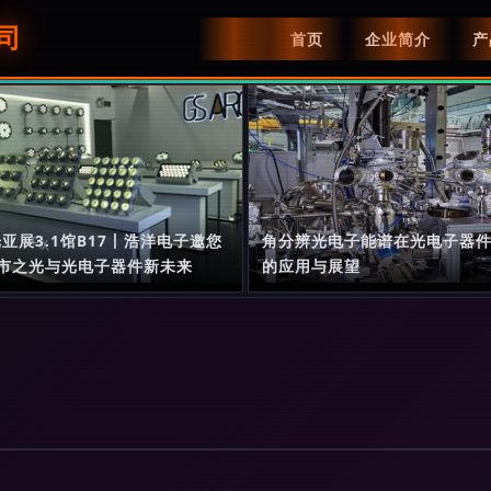
司
首页
企业简介
产
光亚展3.1馆B17丨浩洋电子邀您
角分辨光电子能谱在光电子器
市之光与光电子器件新未来
的应用与展望