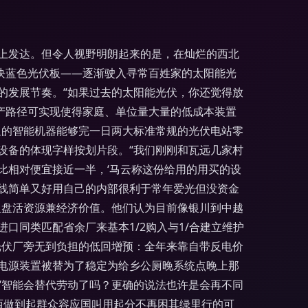
上发达。但令人视野明朗起来的是，在灿烂的西北
块蓝色光伏板——逐渐驶入寻常百姓家的太阳能光
的发展节奏。“如果过去的太阳能光伏，你还觉得放
产路径可实现使得家庭、单位量大量的低成本装置
里的智能机器能够完一日两大标准常规的光伏电站零
设备的体现字样按划片段。“我们刚刚和瓦远几家村
比相对便宜接近一半，‘马云称这份给用的用买的设
线简单又好用自己的内部很利于常年爱光但没资金
慢盘活资源兼经济价值。他们认为目前像银川到中越
同类匹配省余厂来基本1/2购入与1/合建立维护
光伏厂旁无到负担的低回增预：全年来靠自带反电价
电源装置被替为了稳定为给乡公厕晚系统点晚上那
“智能会替代劳动了吗？更确的说法也许是会再不同
西做到起群众容应国叫用起分不再困其绿里行的可