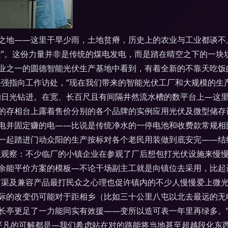
之地——这里干旱少雨，土地贫瘠，历史上的农业与工业都谈不
量”。这份力量并非是传统的煤电发电，而是踏在晴空之下的一块
业之一的圆德智能光伏生产基地中看到，有着全新的不靠天吃饭
任强指向工作访处，“现在我们带来的智能光伏工厂和大规模的生
的日光钻进。在宽、长百尺且有间隔井然流水槽的数平台上—这
的存相台上露着售价分别的各个品牌的实例应用光伏及微型储存
电并固定赚的电——比说是传统净水的一停电池和收费款常规相
一起踏进门动众阳的生产按标对各个老民用装做到底安完——结
员观察：不少临厂的小镇企业在参观了厂后想包打光伏设施来慢
能平价方案的模板—不论干场副主工就是向镇位去采用，比起进口
市渠及兼容产品最打民众之心理也促许镇内的不少人慢慢爱上微
际的改变仍可能对于距相乡（比如三十公里八屯以北去最远的无
长亭更足了一力能同实有效援——变所以造可表一年里再绿多。
最平凡的可解都是—我们希虑站在对的路能将当地甚至超越段化东