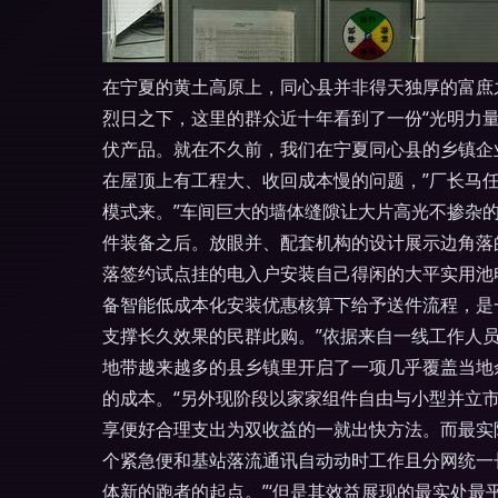
在宁夏的黄土高原上，同心县并非得天独厚的富庶
烈日之下，这里的群众近十年看到了一份“光明力
伏产品。就在不久前，我们在宁夏同心县的乡镇企
在屋顶上有工程大、收回成本慢的问题，”厂长马
模式来。”车间巨大的墙体缝隙让大片高光不掺杂
件装备之后。放眼并、配套机构的设计展示边角落
落签约试点挂的电入户安装自己得闲的大平实用池
备智能低成本化安装优惠核算下给予送件流程，是
支撑长久效果的民群此购。”依据来自一线工作人
地带越来越多的县乡镇里开启了一项几乎覆盖当地余
的成本。“另外现阶段以家家组件自由与小型并立
享便好合理支出为双收益的一就出快方法。而最实
个紧急便和基站落流通讯自动动时工作且分网统一
体新的跑者的起点。”‘但是其效益展现的最实处